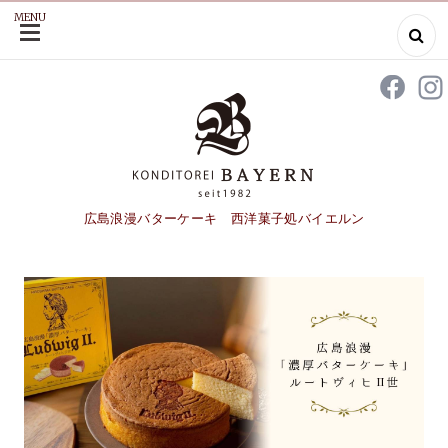
MENU
SKIP
TO
CONTENT
広島浪漫バターケーキ 西洋菓子処バイエルン