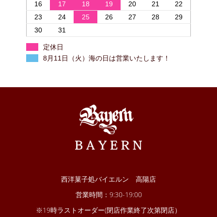
16
17
18
19
20
21
22
23
24
25
26
27
28
29
30
31
定休日
8月11日（火）海の日は営業いたします！
西洋菓子処バイエルン 高陽店
営業時間：9:30-19:00
※19時ラストオーダー(閉店作業終了次第閉店）