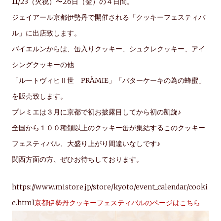
11/23（火祝）〜26日（金）の４日間。
ジェイアール京都伊勢丹で開催される「クッキーフェスティバ
ル」に出店致します。
バイエルンからは、缶入りクッキー、シュクレクッキー、アイ
シングクッキーの他
「ルートヴィヒⅡ世 PRÄMIE」「バターケーキの為の蜂蜜」
を販売致します。
プレミエは３月に京都で初お披露目してから初の凱旋♪
全国から１００種類以上のクッキー缶が集結するこのクッキー
フェスティバル、大盛り上がり間違いなしです♪
関西方面の方、ぜひお待ちしております。
https://www.mistore.jp/store/kyoto/event_calendar/cooki
e.html
京都伊勢丹クッキーフェスティバルのページはこちら