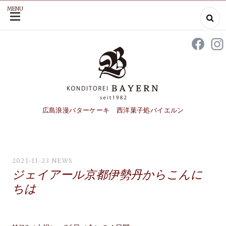
MENU
SKIP
TO
CONTENT
広島浪漫バターケーキ 西洋菓子処バイエルン
2021-11-23
NEWS
ジェイアール京都伊勢丹からこんに
ちは