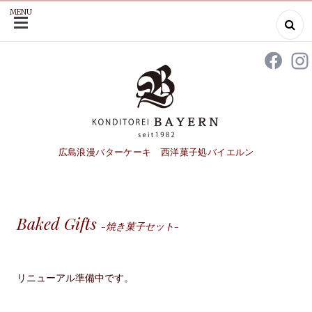
MENU
SKIP
TO
CONTENT
広島浪漫バターケーキ 西洋菓子処バイエルン
Baked Gifts
-焼き菓子セット-
リニューアル準備中です。