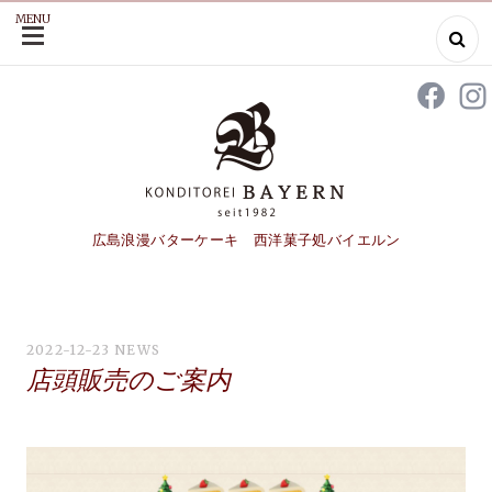
MENU
SKIP
TO
CONTENT
広島浪漫バターケーキ 西洋菓子処バイエルン
2022-12-23
NEWS
店頭販売のご案内