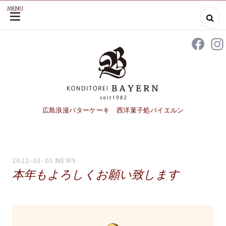
MENU
SKIP
TO
CONTENT
広島浪漫バターケーキ 西洋菓子処バイエルン
2022-01-01
NEWS
本年もよろしくお願い致します