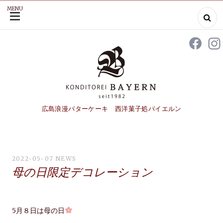
MENU
SKIP
TO
CONTENT
広島浪漫バターケーキ 西洋菓子処バイエルン
2022-05-07
NEWS
母の日限定デコレーション
5月８日は母の日