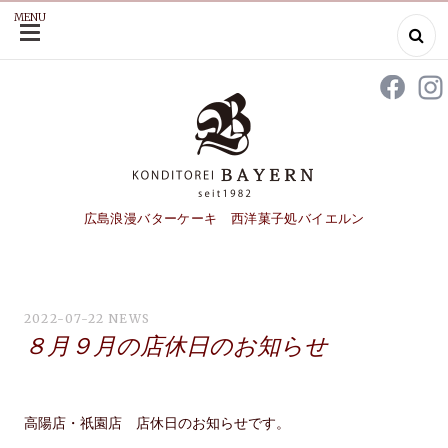
MENU
SKIP
TO
CONTENT
広島浪漫バターケーキ 西洋菓子処バイエルン
2022-07-22
NEWS
８月９月の店休日のお知らせ
高陽店・祇園店 店休日のお知らせです。