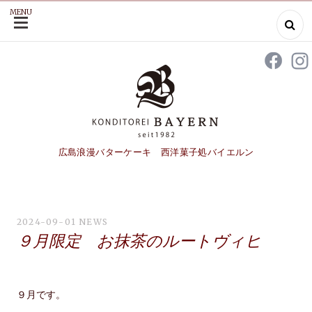
MENU
SKIP
TO
CONTENT
広島浪漫バターケーキ 西洋菓子処バイエルン
2024-09-01
NEWS
９月限定 お抹茶のルートヴィヒ
９月です。