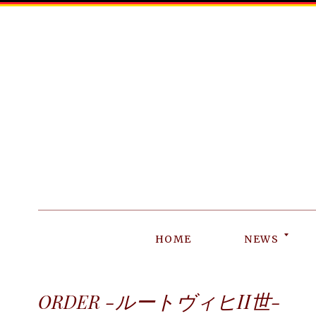
SKIP
TO
CONTENT
HOME
NEWS
-ルートヴィヒII世-
ORDER