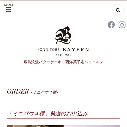
MENU
SKIP
TO
CONTENT
広島浪漫バターケーキ 西洋菓子処バイエルン
ORDER
-ミニパウ４種-
「ミニパウ４種」発送のお申込み