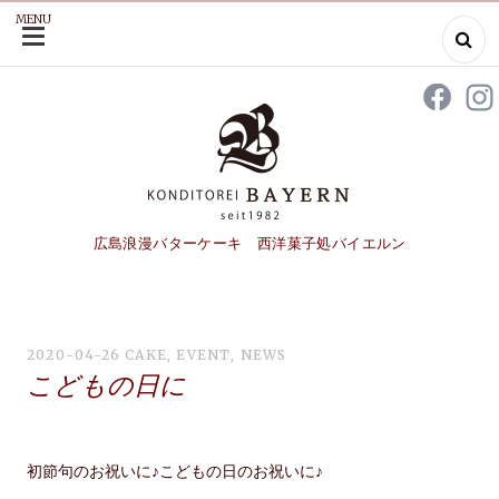
MENU
SKIP
TO
CONTENT
広島浪漫バターケーキ 西洋菓子処バイエルン
2020-04-26
CAKE
,
EVENT
,
NEWS
こどもの日に
初節句のお祝いに♪こどもの日のお祝いに♪