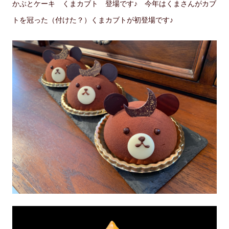
かぶとケーキ くまカブト 登場です♪ 今年はくまさんがカブ
トを冠った（付けた？）くまカブトが初登場です♪